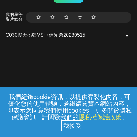
我的星等
影片給分
G030樂天桃猿VS中信兄弟20230515
我們紀錄cookie資訊，以提供客製化內容，可
{{notifyMsg}}
優化您的使用體驗，若繼續閱覽本網站內容，
常見問題
線上客服
服務條款
隱私權保護
即表示您同意我們使用cookies。更多關於隱私
保護資訊，請閱覽我們的
隱私權保護政策
。
中華電信股份有限公司個人家庭分公司
(統一編號：96979949) © 2026