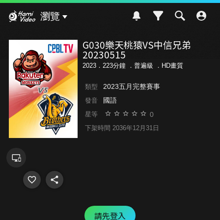
Hami Video
瀏覽
G030樂天桃猿VS中信兄弟
20230515
2023．223分鐘 ．
普遍級
．HD畫質
2023五月完整賽事
類型
國語
發音
0
星等
下架時間 2036年12月31日
請先登入