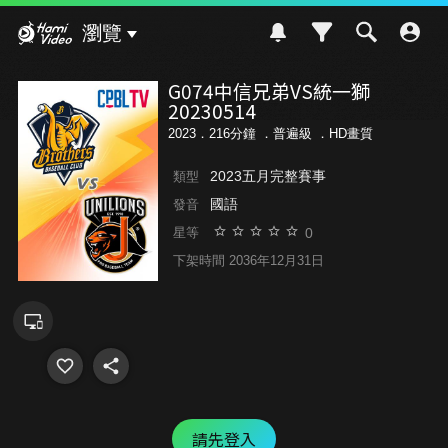
Hami Video
瀏覽
G074中信兄弟VS統一獅
20230514
2023．216分鐘 ．
普遍級
．HD畫質
2023五月完整賽事
類型
國語
發音
0
星等
下架時間 2036年12月31日
請先登入