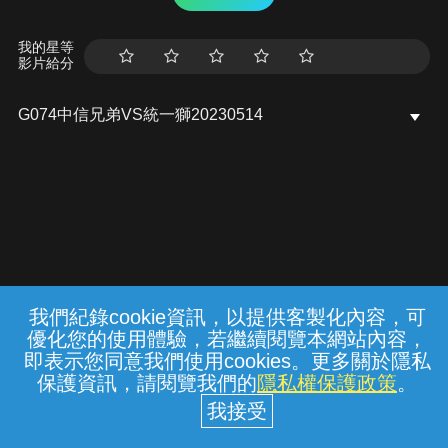
我的星等
影片給分
G074中信兄弟VS統一獅20230514
我們紀錄cookie資訊，以提供客製化內容，可
{{notifyMsg}}
優化您的使用體驗，若繼續閱覽本網站內容，
常見問題
線上客服
服務條款
隱私權保護
即表示您同意我們使用cookies。更多關於隱私
保護資訊，請閱覽我們的
隱私權保護政策
。
中華電信股份有限公司個人家庭分公司
(統一編號：96979949) © 2026