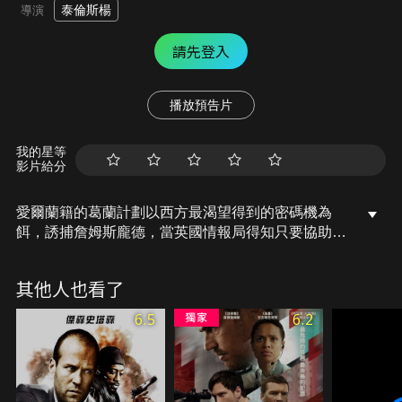
泰倫斯楊
導演
請先登入
播放預告片
我的星等
影片給分
愛爾蘭籍的葛蘭計劃以西方最渴望得到的密碼機為
餌，誘捕詹姆斯龐德，當英國情報局得知只要協助俄
籍女郎羅曼諾娃投奔自由西方時，即可獲得密碼機，
於是派出龐德，龐德該如何達成這項艱險的任務…
其他人也看了
6.5
6.2