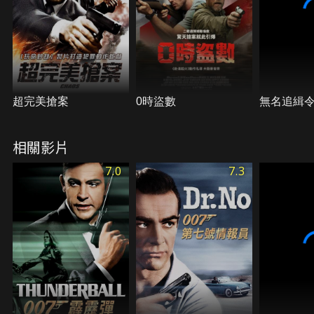
超完美搶案
0時盜數
無名追緝
相關影片
7.0
7.3