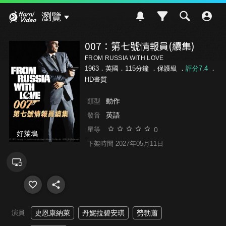
Hami Video
瀏覽
007：第七號情報員(續集)
FROM RUSSIA WITH LOVE
1963．英國．115分鐘 ．
保護級
．
評分7.4
．
HD畫質
動作
類型
英語
發音
0
星等
好萊塢
下架時間 2027年05月11日
演員
史恩康納萊
丹妮拉碧安琪
勞勃蕭