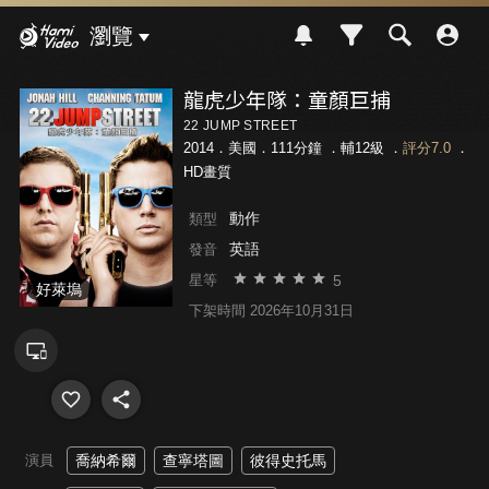
Hami Video
瀏覽
龍虎少年隊：童顏巨捕
22 JUMP STREET
2014．美國．111分鐘 ．
輔12級
．
評分7.0
．
HD畫質
動作
類型
英語
發音
5
星等
好萊塢
下架時間 2026年10月31日
演員
喬納希爾
查寧塔圖
彼得史托馬