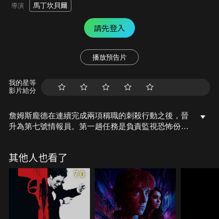
馬丁坎貝爾
導演
請先登入
播放預告片
我的星等
影片給分
詹姆斯龐德在連續完成兩項稱職的刺殺行動之後，晉
升為第七號情報員。第一趟任務是負責監視恐怖份子
默拉卡的活動，他循線追蹤到巴哈馬，發現迪米特歐
斯與涉及世界恐怖組織的銀行家有所牽連，而銀行家
其他人也看了
將參加在皇家夜總會所舉行的巨資撲克大賽。龐德將
赴賭場，在賭局中瓦解邪惡的金錢陰謀...。
7.0