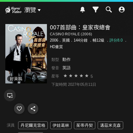
Hami Video
瀏覽
007首部曲：皇家夜總會
CASINO ROYALE (2006)
2006．英國．144分鐘 ．
輔12級
．
評分8.0
．
HD畫質
動作
類型
英語
發音
5
星等
好萊塢
下架時間 2027年05月11日
演員
丹尼爾克雷格
伊娃葛林
茱蒂丹契
邁茲米克森