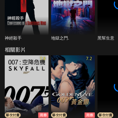
神經殺手
地獄之門.
黑幫生意
相關影片
7.8
7.2