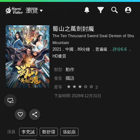
Hami Video
瀏覽
蜀山之萬劍封魔
The Ten Thousand Sword Seal Demon of Shu
Mountain
2021．中國．89分鐘 ．
普遍級
．
評分6.6
．
HD畫質
動作
類型
國語
發音
3
星等
下架時間 2028年12月31日
演員
李梵誠
鄭舒環
張鉑辰