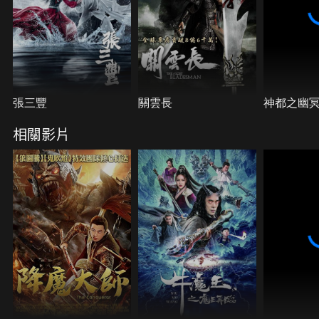
張三豐
關雲長
神都之幽
相關影片