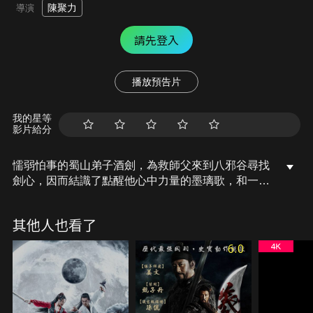
陳聚力
導演
請先登入
播放預告片
我的星等
影片給分
懦弱怕事的蜀山弟子酒劍，為救師父來到八邪谷尋找
劍心，因而結識了點醒他心中力量的墨璃歌，和一群
生活在八邪谷裡的谷民。在眾人的幫助下，酒劍最終
能否破除心中雜念，成長為一名勇於擔當的劍聖，並
其他人也看了
打敗邪惡反派炎重天呢？
6.0