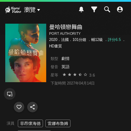
Hami Video
瀏覽
曼哈頓戀舞曲
PORT AUTHORITY
2020．法國．101分鐘 ．
輔12級
．
評分6.5
．
HD畫質
劇情
類型
英語
發音
3.6
星等
下架時間 2027年04月14日
演員
菲昂懷海德
雷娜布魯姆