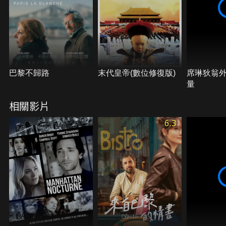
巴黎不歸路
末代皇帝(數位修復版)
席琳狄翁
量
相關影片
6.3