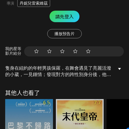
丹妮兒雷索維茲
導演
請先登入
播放預告片
我的星等
影片給分
隻身在紐約的年輕男孩保羅，在舞會遇見了亮麗活潑
的小葳，一見鍾情；發現對方的跨性別身分後，他除
了得正視自己感情，還得面對處理周遭的暴力對待。
其他人也看了
6.5
7.7