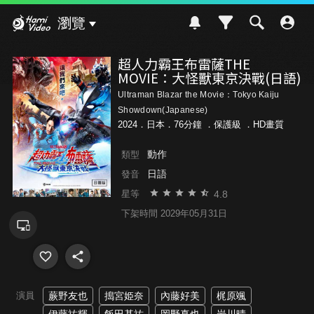
Hami Video
瀏覽
超人力霸王布雷薩THE
MOVIE：大怪獸東京決戰(日語)
Ultraman Blazar the Movie：Tokyo Kaiju
Showdown(Japanese)
2024．日本．76分鐘 ．
保護級
．HD畫質
動作
類型
日語
發音
4.8
星等
下架時間 2029年05月31日
演員
蕨野友也
搗宮姫奈
內藤好美
梶原颯