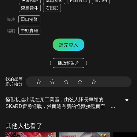
伊藤祐輝
飯田基祐
岡野真也
岩川晴
森島律斗
石田彰
田口清隆
導演
中野貴雄
編劇
請先登入
播放預告片
我的星等
影片給分
怪獸接連出現在某工業區，由弦人隊長率領的
SKaRD奮勇迎戰，然而總有新的怪獸接踵而至，
SKaRD認為納科瑪斯公司與此有關，該公司正在研
發「達姆多辛」，這時遭到破壞的容器漏出的「達姆
其他人也看了
多辛」吞噬了研究室的樣本，產生出魔獸貢吉魯剛，
日本首都將成為超人力霸王布雷薩與大怪獸展開驚心
6.5