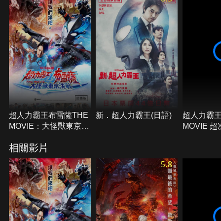
動魄決戰的舞台！
超人力霸王布雷薩THE
新．超人力霸王(日語)
超人力霸王
MOVIE：大怪獸東京決
MOVIE 
戰(國語)
戰！光與
相關影片
5.8