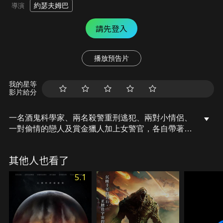
約瑟夫姆巴
導演
請先登入
播放預告片
我的星等
影片給分
一名酒鬼科學家、兩名殺警重刑逃犯、兩對小情侶、
一對偷情的戀人及賞金獵人加上女警官，各自帶著自
己苦惱的問題來到了郊區，一個意外的外太空飛碟墜
毀事件，為這群人的生命及想法帶來了衝擊危難之
其他人也看了
下，每個人將面臨各自的命運，他們能否逃出生天。
5.1