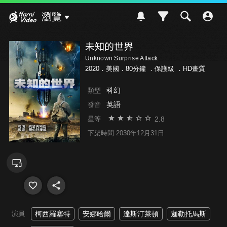
Hami Video
瀏覽
未知的世界
Unknown Surprise Attack
2020．美國．80分鐘 ．
保護級
．HD畫質
科幻
類型
英語
發音
2.8
星等
下架時間 2030年12月31日
演員
柯西羅塞特
安娜哈爾
達斯汀萊頓
迦勒托馬斯