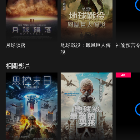
月球隕落
地球戰役：鳳凰巨人傳
神諭預言
說
相關影片