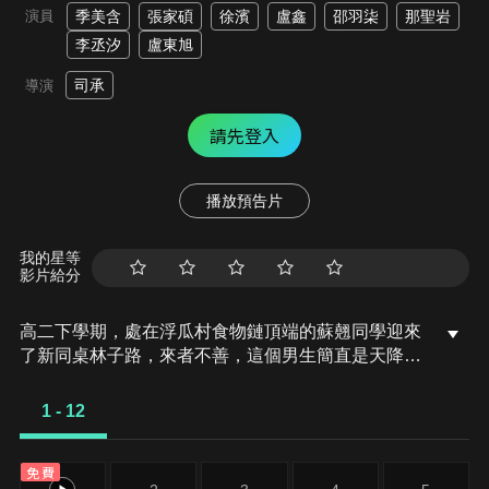
演員
季美含
張家碩
徐濱
盧鑫
邵羽柒
那聖岩
李丞汐
盧東旭
司承
導演
請先登入
播放預告片
我的星等
影片給分
高二下學期，處在浮瓜村食物鏈頂端的蘇翹同學迎來
了新同桌林子路，來者不善，這個男生簡直是天降掃
把星。他害蘇翹跌進泥坑在學校被罰，更離譜的是要
借住蘇翹家，搶了她的臥室。蘇翹心心念念都是「同
1 - 12
學，你什麼時候從我家搬走？」。 之前是個小藝人的
林子路不僅沒搬走，還很快跟同班的關今今、房梁、
免費
王年宇成為好朋友，酷帥男孩逐漸被同化為顯眼包。