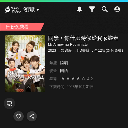
Hami Video
瀏覽
部份免費看
同學，你什麼時候從我家搬走
My Annoying Roommate
2023 ．
普遍級
．HD畫質 ．全12集(部分免費)
陸劇
類型
國語
發音
4.2
星等
下架時間
2026年10月31日