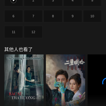
1
2
3
4
5
他們一起幹農活、一起經營小賣部、一起趕海、一起
學習、一起在老屋冒險中享受著來自彼此的治癒。房
梁多年來的不懈告白得到了關今今的回應，而林子路
6
7
8
9
10
在臨走前和蘇翹互相告白，至於王年宇，他心裡只有
養豬。高三來臨，每個人都有了更清晰的目標。他們
約定在大學再見。
11
12
其他人也看了