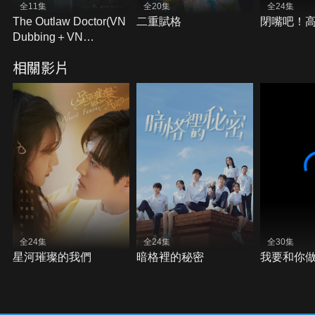
全11集
全20集
全24集
The Outlaw Doctor(VN
二重賦格
閉嘴吧！
Dubbing＋VN
Subtitles)
相關影片
全24集
全24集
全30集
星河璀璨的我們
暗格裡的秘密
我要和你