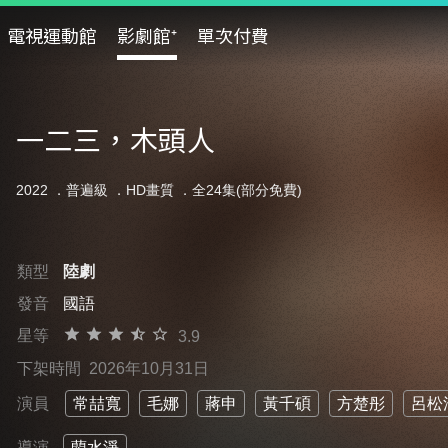
電視運動館
影劇館⁺
單次付費
一二三，木頭人
2022 ．
普遍級
．HD畫質 ．全24集(部分免費)
類型
陸劇
發音
國語
星等
3.9
下架時間
2026年10月31日
演員
常喆寬
毛娜
蔣申
黃千碩
方楚彤
呂松
導演
藺水淨