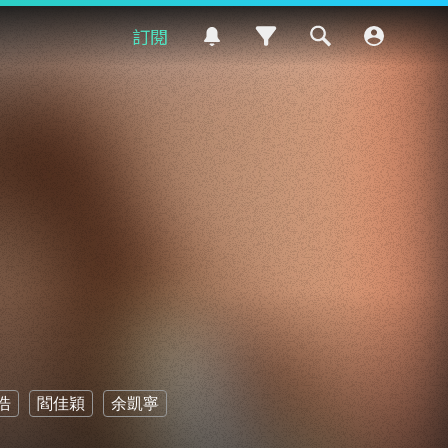
訂閱
浩
閻佳穎
余凱寧