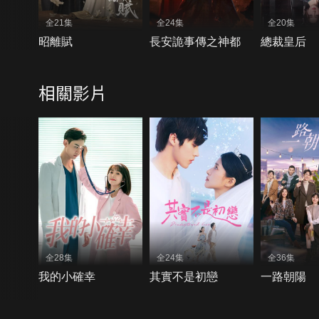
全21集
全24集
全20集
昭離賦
長安詭事傳之神都
總裁皇后
相關影片
全28集
全24集
全36集
我的小確幸
其實不是初戀
一路朝陽