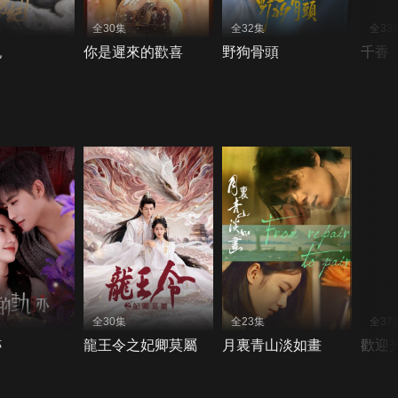
全30集
全32集
全33
紀
你是遲來的歡喜
野狗骨頭
千香
全30集
全23集
全37
跡
龍王令之妃卿莫屬
月裏青山淡如畫
歡迎