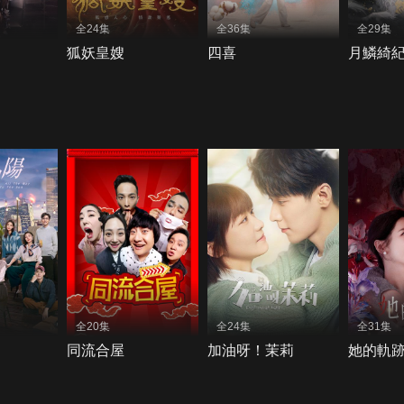
全24集
全36集
全29集
狐妖皇嫂
四喜
月鱗綺
全20集
全24集
全31集
同流合屋
加油呀！茉莉
她的軌