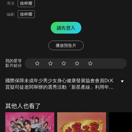
徐梓耀
導演
徐梓耀
編劇
請先登入
播放預告片
我的星等
影片給分
國際保障未成年少男少女身心健康發展協會會員Dr.K
質疑司徒老闆舉辦的選秀活動「新星產線」利用年輕
人追夢的心理，從中榨壓勒索，然而協會目前面臨營
運困難，只好重新聘用雷紫荊協助調查，意外令娛樂
其他人也看了
記者夏日葵、九線歌手白百合及解救堂妹元萱（陳紫
萱）的元瑩組成假冒女團參賽。