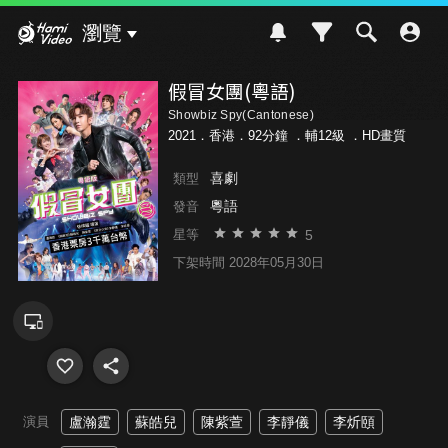
Hami Video
瀏覽
假冒女團(粵語)
Showbiz Spy(Cantonese)
2021．香港．92分鐘 ．
輔12級
．HD畫質
喜劇
類型
粵語
發音
5
星等
下架時間 2028年05月30日
演員
盧瀚霆
蘇皓兒
陳紫萱
李靜儀
李炘頤