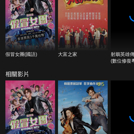
假冒女團(國語)
大富之家
射鵰英雄
(數位修復
相關影片
6.5