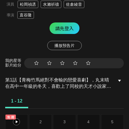
演員
松岡禎丞
水瀨祈禱
佐倉綾音
直谷隆
導演
請先登入
播放預告片
我的星等
影片給分
第1話【青梅竹馬絕對不會輸的戀愛喜劇】，丸末晴
在高中一年級的冬天，喜歡上了同校的天才小說家同
學可知白草。由於這是他的初戀，使得他什麼都辦不
到只能看著時間流逝…這樣的他不但被損友哲彥取
1 - 12
笑，還被青梅竹馬志田黑羽捉弄，在這樣的日子裡，
他竟然聽說自己的單戀對象白草似乎交到了男友。末
免費
晴因為在告白前就失戀，使得他陷入低潮當中。
1
2
3
4
5