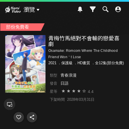
Hami Video
瀏覽
部份免費看
青梅竹馬絕對不會輸的戀愛喜
劇
Osamake: Romcom Where The Childhood
Friend Won＇t Lose
2021 ．
保護級
．HD畫質 ．全12集(部分免費)
青春浪漫
類型
日語
發音
4.4
星等
下架時間
2028年03月31日