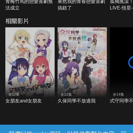
青梅竹馬的戀愛喜劇無
果然我的青春戀愛喜劇
孤獨搖滾！
法成立
搞錯了
LIVE-恆星-
相關影片
全12集
全12集
全14集
女朋友and女朋友
久保同學不放過我
式守同學