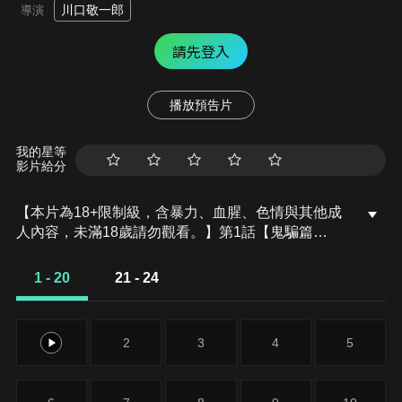
川口敬一郎
導演
請先登入
播放預告片
我的星等
影片給分
【本片為18+限制級，含暴力、血腥、色情與其他成
人內容，未滿18歲請勿觀看。】第1話【鬼騙篇
一】，昭和五十八年六月。搬到雛見澤的圭一，和住
在村裡的蕾娜她們開始了新生活。在六月的某一天，
1 - 20
21 - 24
圭一在水壩施工現場偶然遇見攝影師富竹，聽到了一
個不安定的故事。
1
2
3
4
5