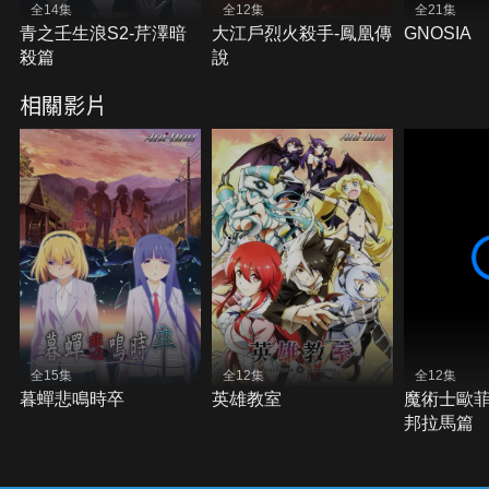
全14集
全12集
全21集
青之壬生浪S2-芹澤暗
大江戶烈火殺手-鳳凰傳
GNOSIA
殺篇
說
相關影片
全15集
全12集
全12集
暮蟬悲鳴時卒
英雄教室
魔術士歐菲
邦拉馬篇