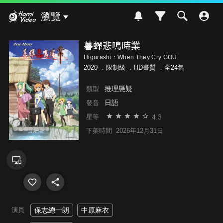
Hami Video
瀏覽
暮蟬悲鳴時業
Higurashi：When They Cry GOU
2020 ．
限制級
．HD畫質 ．全24集
推理懸疑
類型
日語
發音
4.3
星等
下架時間
2026年12月31日
演員
保志總一朗
中原麻衣