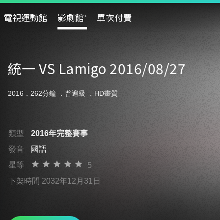
電視運動館
影劇館⁺
單次付費
統一 VS Lamigo 2016/08/27
2016．262分鐘 ．
普遍級
．HD畫質
類型
2016年完整賽事
發音
國語
星等
5
下架時間 2032年12月31日