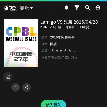
Hami Video
瀏覽
Lamigo VS 兄弟 2016/04/28
2016．206分鐘 ．
普遍級
．HD畫質
2016年完整賽事
類型
國語
發音
5
星等
下架時間 2032年12月31日
請先登入