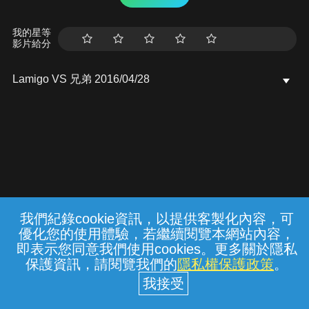
我的星等
影片給分
Lamigo VS 兄弟 2016/04/28
我們紀錄cookie資訊，以提供客製化內容，可
{{notifyMsg}}
優化您的使用體驗，若繼續閱覽本網站內容，
常見問題
線上客服
服務條款
隱私權保護
即表示您同意我們使用cookies。更多關於隱私
保護資訊，請閱覽我們的
隱私權保護政策
。
中華電信股份有限公司個人家庭分公司
(統一編號：96979949) © 2026