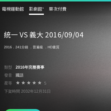
電視運動館
影劇館⁺
單次付費
統一 VS 義大 2016/09/04
2016．241分鐘 ．
普遍級
．HD畫質
類型
2016年完整賽事
發音
國語
星等
5
下架時間 2032年12月31日