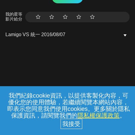
我的星等
影片給分
Lamigo VS 統一 2016/08/07
我們紀錄cookie資訊，以提供客製化內容，可
{{notifyMsg}}
優化您的使用體驗，若繼續閱覽本網站內容，
常見問題
線上客服
服務條款
隱私權保護
即表示您同意我們使用cookies。更多關於隱私
保護資訊，請閱覽我們的
隱私權保護政策
。
中華電信股份有限公司個人家庭分公司
(統一編號：96979949) © 2026