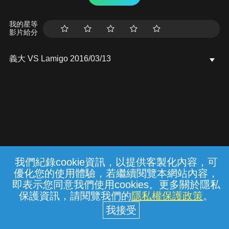
我的星等
影片給分
義大 VS Lamigo 2016/03/13
我們紀錄cookie資訊，以提供客製化內容，可
{{notifyMsg}}
優化您的使用體驗，若繼續閱覽本網站內容，
常見問題
線上客服
服務條款
隱私權保護
即表示您同意我們使用cookies。更多關於隱私
保護資訊，請閱覽我們的
隱私權保護政策
。
中華電信股份有限公司個人家庭分公司
(統一編號：96979949) © 2026