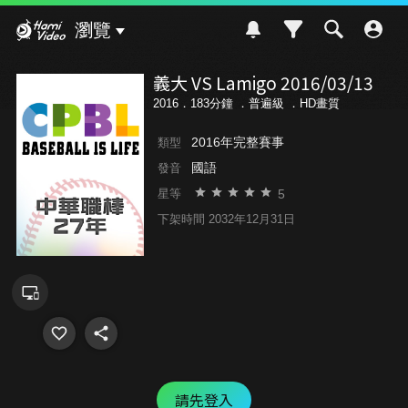
Hami Video
瀏覽
義大 VS Lamigo 2016/03/13
2016．183分鐘 ．
普遍級
．HD畫質
2016年完整賽事
類型
國語
發音
5
星等
下架時間 2032年12月31日
請先登入