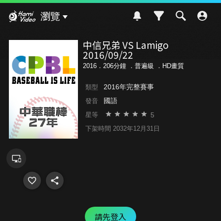
Hami Video
瀏覽
中信兄弟 VS Lamigo
2016/09/22
2016．206分鐘 ．
普遍級
．HD畫質
2016年完整賽事
類型
國語
發音
5
星等
下架時間 2032年12月31日
請先登入