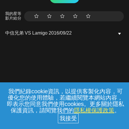
我的星等
影片給分
中信兄弟 VS Lamigo 2016/09/22
我們紀錄cookie資訊，以提供客製化內容，可
{{notifyMsg}}
優化您的使用體驗，若繼續閱覽本網站內容，
常見問題
線上客服
服務條款
隱私權保護
即表示您同意我們使用cookies。更多關於隱私
保護資訊，請閱覽我們的
隱私權保護政策
。
中華電信股份有限公司個人家庭分公司
(統一編號：96979949) © 2026