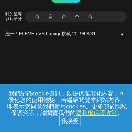
我的星等
影片給分
統一7-ELEVEn VS Lamigo桃猿 2019/08/31
我們紀錄cookie資訊，以提供客製化內容，可
{{notifyMsg}}
優化您的使用體驗，若繼續閱覽本網站內容，
常見問題
線上客服
服務條款
隱私權保護
即表示您同意我們使用cookies。更多關於隱私
保護資訊，請閱覽我們的
隱私權保護政策
。
中華電信股份有限公司個人家庭分公司
(統一編號：96979949) © 2026