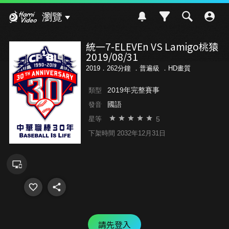
Hami Video
瀏覽
統一7-ELEVEn VS Lamigo桃猿
2019/08/31
2019．262分鐘 ．
普遍級
．HD畫質
2019年完整賽事
類型
國語
發音
5
星等
下架時間 2032年12月31日
請先登入