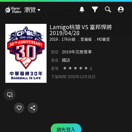
Hami Video
瀏覽
Lamigo桃猿 VS 富邦悍將
2019/04/28
2019．176分鐘 ．
普遍級
．HD畫質
2019年完整賽事
類型
國語
發音
5
星等
下架時間 2032年12月31日
請先登入