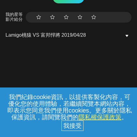
我的星等
影片給分
Lamigo桃猿 VS 富邦悍將 2019/04/28
我們紀錄cookie資訊，以提供客製化內容，可
{{notifyMsg}}
優化您的使用體驗，若繼續閱覽本網站內容，
常見問題
線上客服
服務條款
隱私權保護
即表示您同意我們使用cookies。更多關於隱私
保護資訊，請閱覽我們的
隱私權保護政策
。
中華電信股份有限公司個人家庭分公司
(統一編號：96979949) © 2026