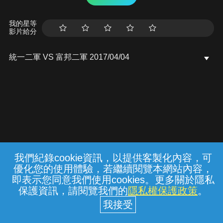
我的星等
影片給分
統一二軍 VS 富邦二軍 2017/04/04
我們紀錄cookie資訊，以提供客製化內容，可
{{notifyMsg}}
優化您的使用體驗，若繼續閱覽本網站內容，
常見問題
線上客服
服務條款
隱私權保護
即表示您同意我們使用cookies。更多關於隱私
保護資訊，請閱覽我們的
隱私權保護政策
。
中華電信股份有限公司個人家庭分公司
(統一編號：96979949) © 2026