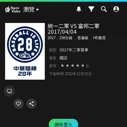
Hami Video
瀏覽
統一二軍 VS 富邦二軍
2017/04/04
2017．238分鐘 ．
普遍級
．HD畫質
2017年二軍賽事
類型
國語
發音
5
星等
下架時間 2032年12月31日
請先登入