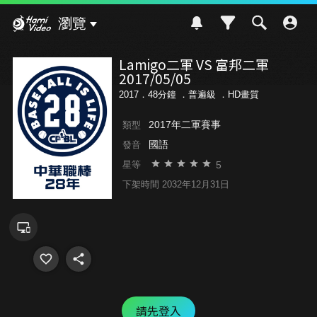
Hami Video
瀏覽
Lamigo二軍 VS 富邦二軍
2017/05/05
2017．48分鐘 ．
普遍級
．HD畫質
2017年二軍賽事
類型
國語
發音
5
星等
下架時間 2032年12月31日
請先登入