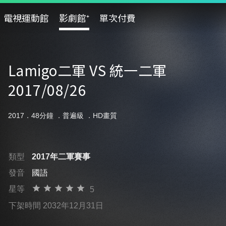
電視運動館
影劇館⁺
單次付費
Lamigo二軍 VS 統一二軍
2017/08/26
2017．48分鐘 ．
普遍級
．HD畫質
類型
2017年二軍賽事
發音
國語
星等
5
下架時間 2032年12月31日