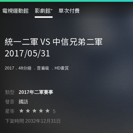
電視運動館
影劇館⁺
單次付費
統一二軍 VS 中信兄弟二軍
2017/05/31
2017．48分鐘 ．
普遍級
．HD畫質
類型
2017年二軍賽事
發音
國語
星等
5
下架時間 2032年12月31日