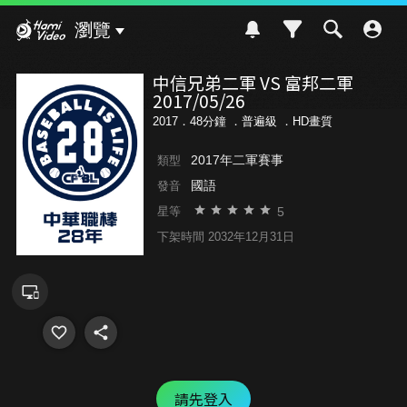
Hami Video
瀏覽
中信兄弟二軍 VS 富邦二軍
2017/05/26
2017．48分鐘 ．
普遍級
．HD畫質
2017年二軍賽事
類型
國語
發音
5
星等
下架時間 2032年12月31日
請先登入