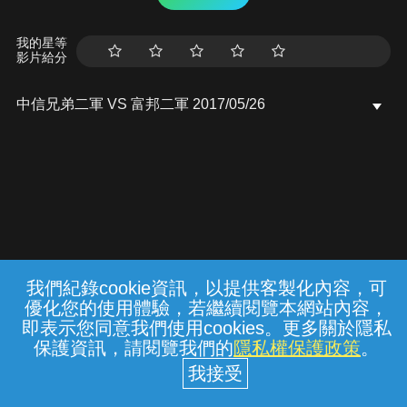
我的星等
影片給分
中信兄弟二軍 VS 富邦二軍 2017/05/26
我們紀錄cookie資訊，以提供客製化內容，可
{{notifyMsg}}
優化您的使用體驗，若繼續閱覽本網站內容，
常見問題
線上客服
服務條款
隱私權保護
即表示您同意我們使用cookies。更多關於隱私
保護資訊，請閱覽我們的
隱私權保護政策
。
中華電信股份有限公司個人家庭分公司
(統一編號：96979949) © 2026