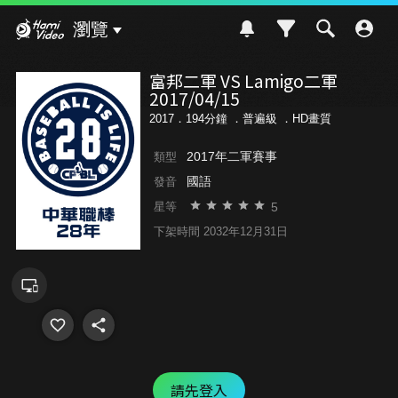
Hami Video
瀏覽
富邦二軍 VS Lamigo二軍
2017/04/15
2017．194分鐘 ．
普遍級
．HD畫質
2017年二軍賽事
類型
國語
發音
5
星等
下架時間 2032年12月31日
請先登入