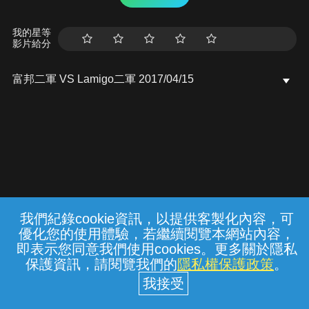
我的星等
影片給分
富邦二軍 VS Lamigo二軍 2017/04/15
我們紀錄cookie資訊，以提供客製化內容，可
{{notifyMsg}}
優化您的使用體驗，若繼續閱覽本網站內容，
常見問題
線上客服
服務條款
隱私權保護
即表示您同意我們使用cookies。更多關於隱私
保護資訊，請閱覽我們的
隱私權保護政策
。
中華電信股份有限公司個人家庭分公司
(統一編號：96979949) © 2026