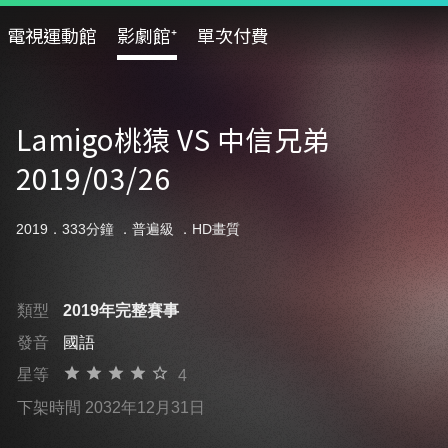
電視運動館
影劇館⁺
單次付費
Lamigo桃猿 VS 中信兄弟
2019/03/26
2019．333分鐘 ．
普遍級
．HD畫質
類型
2019年完整賽事
發音
國語
星等
4
下架時間 2032年12月31日