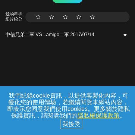
我的星等
影片給分
中信兄弟二軍 VS Lamigo二軍 2017/07/14
我們紀錄cookie資訊，以提供客製化內容，可
{{notifyMsg}}
優化您的使用體驗，若繼續閱覽本網站內容，
常見問題
線上客服
服務條款
隱私權保護
即表示您同意我們使用cookies。更多關於隱私
保護資訊，請閱覽我們的
隱私權保護政策
。
中華電信股份有限公司個人家庭分公司
(統一編號：96979949) © 2026