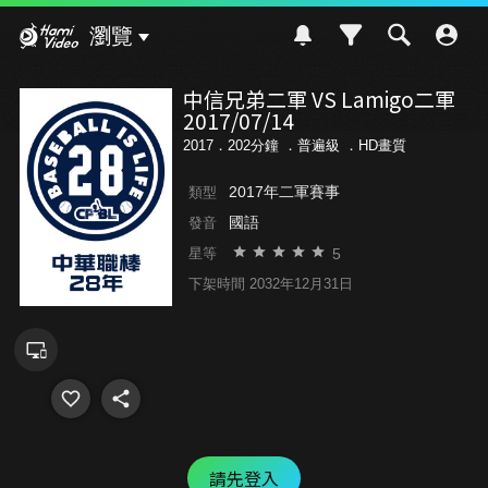
Hami Video
瀏覽
中信兄弟二軍 VS Lamigo二軍
2017/07/14
2017．202分鐘 ．
普遍級
．HD畫質
2017年二軍賽事
類型
國語
發音
5
星等
下架時間 2032年12月31日
請先登入