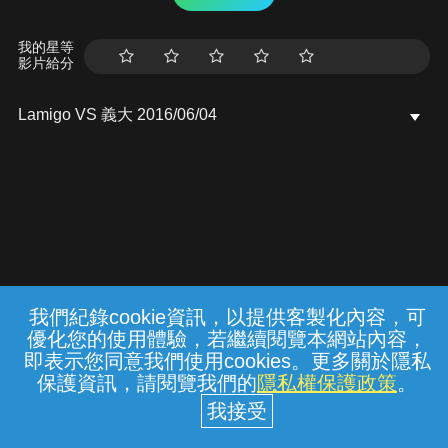
我的星等
影片給分
Lamigo VS 義大 2016/06/04
我們紀錄cookie資訊，以提供客製化內容，可
{{notifyMsg}}
優化您的使用體驗，若繼續閱覽本網站內容，
常見問題
線上客服
服務條款
隱私權保護
即表示您同意我們使用cookies。更多關於隱私
保護資訊，請閱覽我們的
隱私權保護政策
。
中華電信股份有限公司個人家庭分公司
(統一編號：96979949) © 2026