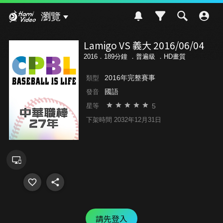
Hami Video
瀏覽
Lamigo VS 義大 2016/06/04
2016．189分鐘 ．
普遍級
．HD畫質
2016年完整賽事
類型
國語
發音
5
星等
下架時間 2032年12月31日
請先登入