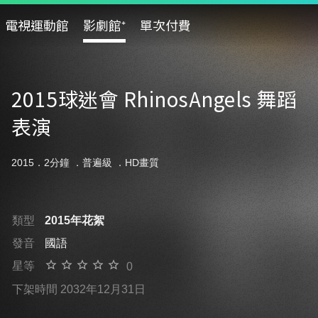
電視運動館
影劇館⁺
單次付費
2015球迷會 RhinosAngels 舞蹈
表演
2015．2分鐘 ．
普遍級
．HD畫質
類型
2015年花絮
發音
國語
星等
0
下架時間 2032年12月31日