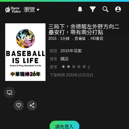
Hami Video
瀏覽
三局下，余德龍左外野方向二
壘安打，帶有兩分打點
2015．1分鐘 ．
普遍級
．HD畫質
2015年花絮
類型
國語
發音
2
星等
下架時間 2032年12月31日
請先登入