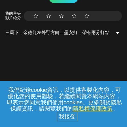
我的星等
影片給分
三局下，余德龍左外野方向二壘安打，帶有兩分打點
我們紀錄cookie資訊，以提供客製化內容，可
{{notifyMsg}}
優化您的使用體驗，若繼續閱覽本網站內容，
常見問題
線上客服
服務條款
隱私權保護
即表示您同意我們使用cookies。更多關於隱私
保護資訊，請閱覽我們的
隱私權保護政策
。
中華電信股份有限公司個人家庭分公司
(統一編號：96979949) © 2026