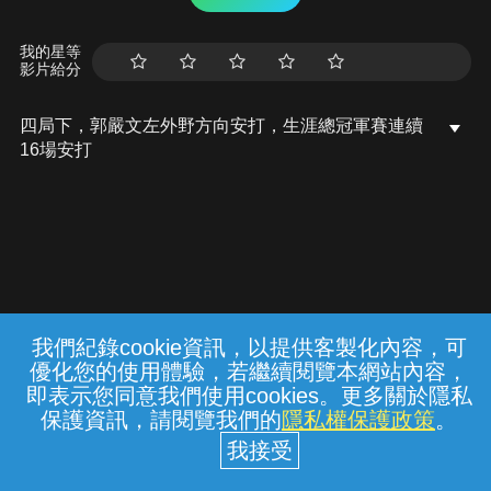
我的星等
影片給分
四局下，郭嚴文左外野方向安打，生涯總冠軍賽連續
16場安打
我們紀錄cookie資訊，以提供客製化內容，可
{{notifyMsg}}
優化您的使用體驗，若繼續閱覽本網站內容，
常見問題
線上客服
服務條款
隱私權保護
即表示您同意我們使用cookies。更多關於隱私
保護資訊，請閱覽我們的
隱私權保護政策
。
中華電信股份有限公司個人家庭分公司
(統一編號：96979949) © 2026