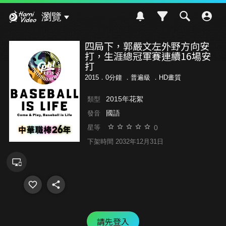
Hami Video
瀏覽
四局下，郭嚴文左外野方向安
打，生涯總冠軍賽連續16場安
打
2015．0分鐘 ．
普遍級
．HD畫質
2015年花絮
類型
國語
發音
0
星等
下架時間 2032年12月31日
請先登入