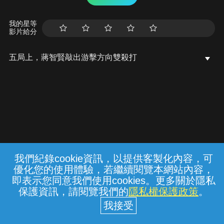
我的星等
影片給分
五局上，蔣智賢敲出游擊方向雙殺打
我們紀錄cookie資訊，以提供客製化內容，可
{{notifyMsg}}
優化您的使用體驗，若繼續閱覽本網站內容，
常見問題
線上客服
服務條款
隱私權保護
即表示您同意我們使用cookies。更多關於隱私
保護資訊，請閱覽我們的
隱私權保護政策
。
中華電信股份有限公司個人家庭分公司
(統一編號：96979949) © 2026