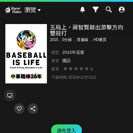
Hami Video
瀏覽
五局上，蔣智賢敲出游擊方向
雙殺打
2015．0分鐘 ．
普遍級
．HD畫質
2015年花絮
類型
國語
發音
0
星等
下架時間 2032年12月31日
請先登入