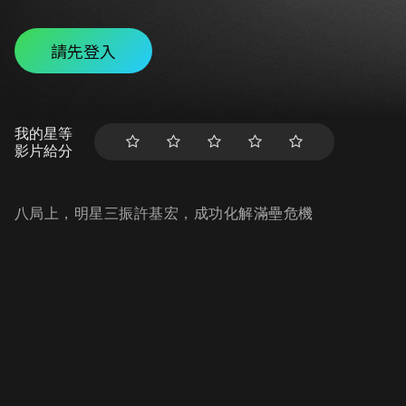
請先登入
我的星等
影片給分
八局上，明星三振許基宏，成功化解滿壘危機