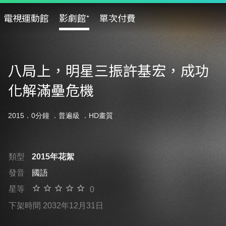
電視運動館
影劇館⁺
單次付費
八局上，明星三振許基宏，成功
化解滿壘危機
2015．0分鐘 ．
普遍級
．HD畫質
類型
2015年花絮
發音
國語
星等
0
下架時間 2032年12月31日