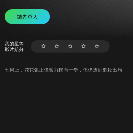
請先登入
我的星等
影片給分
七局上，花花張正偉奮力撲向一壘，但仍遭到刺殺出局