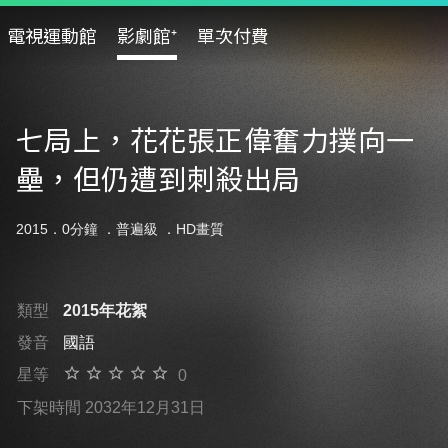
電視運動館
影劇館⁺
單次付費
七局上，花花張正偉奮力撲向一
壘，但仍遭到刺殺出局
2015．0分鐘 ．
普遍級
．HD畫質
類型
2015年花絮
發音
國語
星等
0
下架時間 2032年12月31日