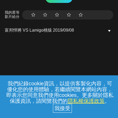
我的星等
影片給分
富邦悍將 VS Lamigo桃猿 2019/09/08
我們紀錄cookie資訊，以提供客製化內容，可
{{notifyMsg}}
優化您的使用體驗，若繼續閱覽本網站內容，
常見問題
線上客服
服務條款
隱私權保護
即表示您同意我們使用cookies。更多關於隱私
保護資訊，請閱覽我們的
隱私權保護政策
。
中華電信股份有限公司個人家庭分公司
(統一編號：96979949) © 2026