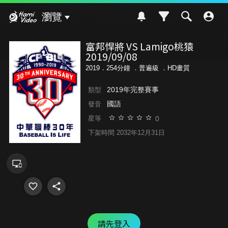
Hami Video
瀏覽
富邦悍將 VS Lamigo桃猿
2019/09/08
2019．254分鐘 ．
普遍級
．HD畫質
2019年完整賽事
類型
國語
發音
0
星等
下架時間 2032年12月31日
請先登入