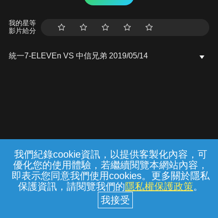
我的星等
影片給分
統一7-ELEVEn VS 中信兄弟 2019/05/14
我們紀錄cookie資訊，以提供客製化內容，可
{{notifyMsg}}
優化您的使用體驗，若繼續閱覽本網站內容，
常見問題
線上客服
服務條款
隱私權保護
即表示您同意我們使用cookies。更多關於隱私
保護資訊，請閱覽我們的
隱私權保護政策
。
中華電信股份有限公司個人家庭分公司
(統一編號：96979949) © 2026