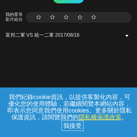
我的星等
影片給分
富邦二軍 VS 統一二軍 2017/08/16
我們紀錄cookie資訊，以提供客製化內容，可
{{notifyMsg}}
優化您的使用體驗，若繼續閱覽本網站內容，
常見問題
線上客服
服務條款
隱私權保護
即表示您同意我們使用cookies。更多關於隱私
保護資訊，請閱覽我們的
隱私權保護政策
。
中華電信股份有限公司個人家庭分公司
(統一編號：96979949) © 2026