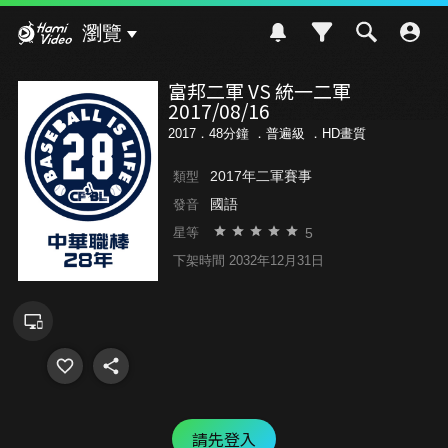
Hami Video
瀏覽
富邦二軍 VS 統一二軍
2017/08/16
2017．48分鐘 ．
普遍級
．HD畫質
2017年二軍賽事
類型
國語
發音
5
星等
下架時間 2032年12月31日
請先登入