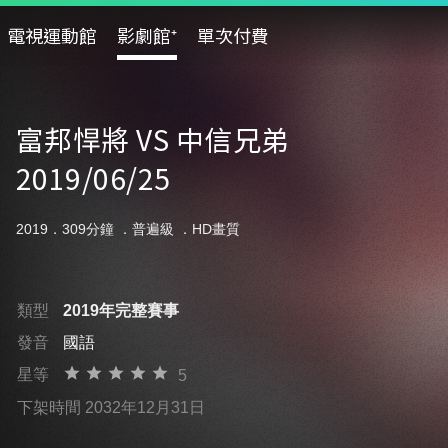
電視運動館
影劇館⁺
單次付費
富邦悍將 VS 中信兄弟
2019/06/25
2019．309分鐘 ．
普遍級
．HD畫質
類型
2019年完整賽事
發音
國語
星等
5
下架時間 2032年12月31日