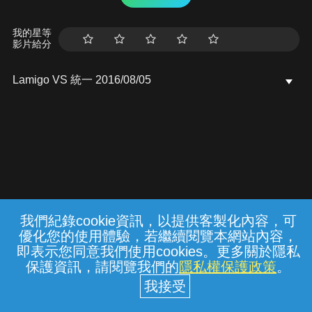
我的星等
影片給分
Lamigo VS 統一 2016/08/05
我們紀錄cookie資訊，以提供客製化內容，可
{{notifyMsg}}
優化您的使用體驗，若繼續閱覽本網站內容，
常見問題
線上客服
服務條款
隱私權保護
即表示您同意我們使用cookies。更多關於隱私
保護資訊，請閱覽我們的
隱私權保護政策
。
中華電信股份有限公司個人家庭分公司
(統一編號：96979949) © 2026