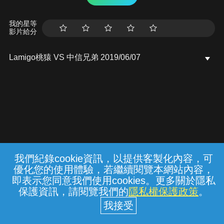
我的星等
影片給分
Lamigo桃猿 VS 中信兄弟 2019/06/07
我們紀錄cookie資訊，以提供客製化內容，可
{{notifyMsg}}
優化您的使用體驗，若繼續閱覽本網站內容，
常見問題
線上客服
服務條款
隱私權保護
即表示您同意我們使用cookies。更多關於隱私
保護資訊，請閱覽我們的
隱私權保護政策
。
中華電信股份有限公司個人家庭分公司
(統一編號：96979949) © 2026