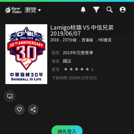
Hami Video
瀏覽
Lamigo桃猿 VS 中信兄弟
2019/06/07
2019．237分鐘 ．
普遍級
．HD畫質
2019年完整賽事
類型
國語
發音
5
星等
下架時間 2032年12月31日
請先登入