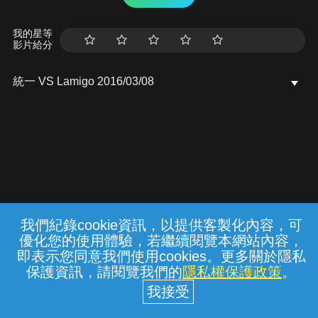
我的星等
影片給分
統一 VS Lamigo 2016/03/08
我們紀錄cookie資訊，以提供客製化內容，可
{{notifyMsg}}
優化您的使用體驗，若繼續閱覽本網站內容，
常見問題
線上客服
服務條款
隱私權保護
即表示您同意我們使用cookies。更多關於隱私
保護資訊，請閱覽我們的
隱私權保護政策
。
中華電信股份有限公司個人家庭分公司
(統一編號：96979949) © 2026