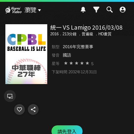
Hami Video
瀏覽
統一 VS Lamigo 2016/03/08
2016．213分鐘 ．
普遍級
．HD畫質
2016年完整賽事
類型
國語
發音
5
星等
下架時間 2032年12月31日
請先登入