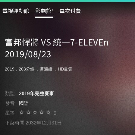
電視運動館
影劇館⁺
單次付費
富邦悍將 VS 統一7-ELEVEn
2019/08/23
2019．203分鐘 ．
普遍級
．HD畫質
類型
2019年完整賽事
發音
國語
星等
0
下架時間 2032年12月31日