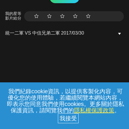
我的星等
影片給分
統一二軍 VS 中信兄弟二軍 2017/03/30
我們紀錄cookie資訊，以提供客製化內容，可
{{notifyMsg}}
優化您的使用體驗，若繼續閱覽本網站內容，
常見問題
線上客服
服務條款
隱私權保護
即表示您同意我們使用cookies。更多關於隱私
保護資訊，請閱覽我們的
隱私權保護政策
。
中華電信股份有限公司個人家庭分公司
(統一編號：96979949) © 2026