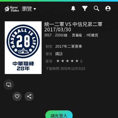
Hami Video
瀏覽
統一二軍 VS 中信兄弟二軍
2017/03/30
2017．210分鐘 ．
普遍級
．HD畫質
2017年二軍賽事
類型
國語
發音
5
星等
下架時間 2032年12月31日
請先登入