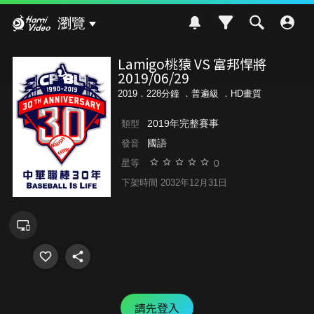
Hami Video
瀏覽
Lamigo桃猿 VS 富邦悍將
2019/06/29
2019．228分鐘 ．
普遍級
．HD畫質
2019年完整賽事
類型
國語
發音
0
星等
下架時間 2032年12月31日
請先登入