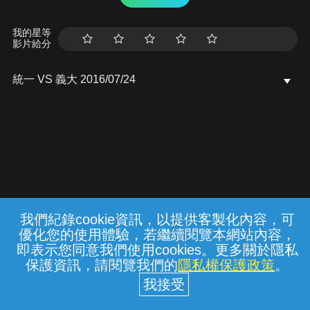
我的星等
影片給分
統一 VS 義大 2016/07/24
我們紀錄cookie資訊，以提供客製化內容，可
{{notifyMsg}}
優化您的使用體驗，若繼續閱覽本網站內容，
常見問題
線上客服
服務條款
隱私權保護
即表示您同意我們使用cookies。更多關於隱私
保護資訊，請閱覽我們的
隱私權保護政策
。
中華電信股份有限公司個人家庭分公司
(統一編號：96979949) © 2026