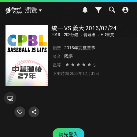
Hami Video
瀏覽
統一 VS 義大 2016/07/24
2016．202分鐘 ．
普遍級
．HD畫質
2016年完整賽事
類型
國語
發音
5
星等
下架時間 2032年12月31日
請先登入