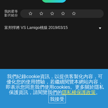
我的星等
影片給分
富邦悍將 VS Lamigo桃猿 2019/03/15
我們紀錄cookie資訊，以提供客製化內容，可
{{notifyMsg}}
優化您的使用體驗，若繼續閱覽本網站內容，
常見問題
線上客服
服務條款
隱私權保護
即表示您同意我們使用cookies。更多關於隱私
保護資訊，請閱覽我們的
隱私權保護政策
。
中華電信股份有限公司個人家庭分公司
(統一編號：96979949) © 2026