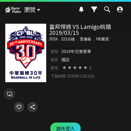
Hami Video
瀏覽
富邦悍將 VS Lamigo桃猿
2019/03/15
2019．221分鐘 ．
普遍級
．HD畫質
2019年完整賽事
類型
國語
發音
5
星等
下架時間 2032年12月31日
請先登入