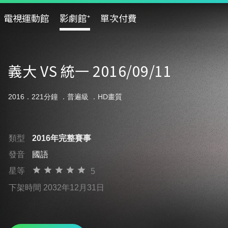
電視運動館
影劇館⁺
單次付費
義大 VS 統一 2016/09/11
2016．221分鐘 ．
普遍級
．HD畫質
類型
2016年完整賽事
發音
國語
星等
5
下架時間 2032年12月31日